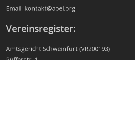
Email: kontakt@aoel.org
Vereinsregister:
Amtsgericht Schweinfurt (VR200193)
Rüfferstr. 1
97421 Schweinfurt
USt-IdNr.
gemäß §27a USt:
DE225810199
Redaktion: