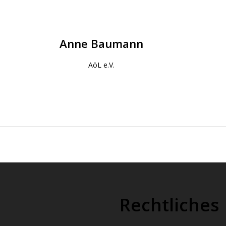
Anne Baumann
AöL e.V.
nd resilienter machen mit digitalen Technologi
Rechtliches