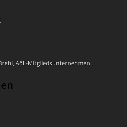
g
Brehl
, AöL-Mitgliedsunternehmen
ien