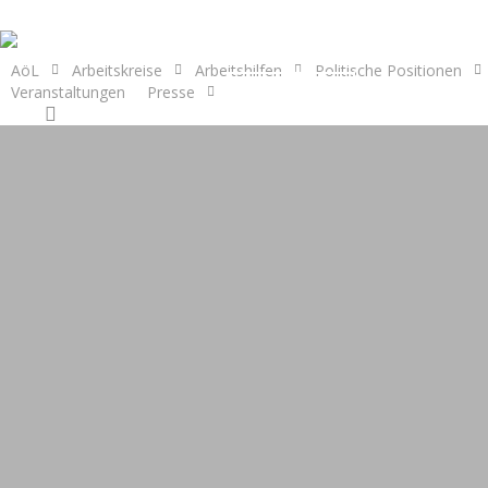
Skip
to
main
AöL
Arbeitskreise
Arbeitshilfen
Politische Positionen
Veranstaltungen
Presse
Mitmachen
content
search