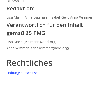
DE225810199
Redaktion:
Lisa Mann, Anne Baumann, Isabell Gerr, Anna Wimmer
Verantwortlich für den Inhalt
gemäß §5 TMG:
Lisa Mann (lisa.mann@aoel.org)
Anna Wimmer (anna.wimmer@aoel.org)
Rechtliches
Haftungsausschluss
Datenschutzerklärung
Bildquellen
Johannes Kiefer
,
Jens Brehl
, AöL-Mitgliedsunternehmen
Soziale Medien