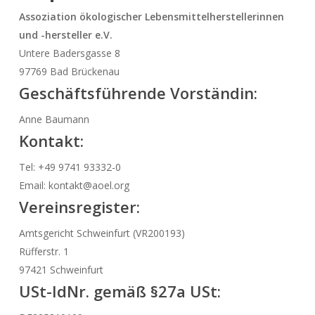
Assoziation ökologischer Lebensmittelherstellerinnen
und -hersteller e.V.
Betrachtung von möglichen
Untere Badersgasse 8
Kontaminationen/Risiken für Bio-
97769 Bad Brückenau
Geschäftsführende Vorständin:
Rohstoffe und Umgang damit
Anne Baumann
Kontakt:
Boden, Humusaufbau
Tel: +49 9741 93332-0
Email: kontakt@aoel.org
Mikrobiomforschung
Vereinsregister:
Amtsgericht Schweinfurt (VR200193)
Auseinandersetzung mit GVO-Themen
Rüfferstr. 1
97421 Schweinfurt
USt-IdNr.
gemäß §27a USt: