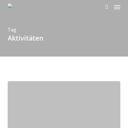
Menu
Skip
search
to
main
Tag
content
Aktivitäten