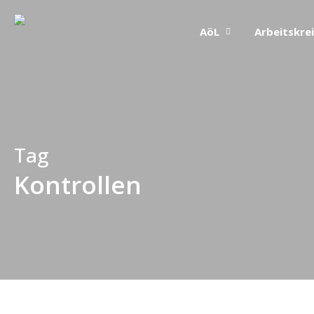
Skip
AöL
Arbeitskre
to
main
content
Tag
Kontrollen