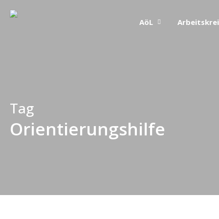
Skip
AöL
Arbeitskre
to
main
content
Tag
Orientierungshilfe