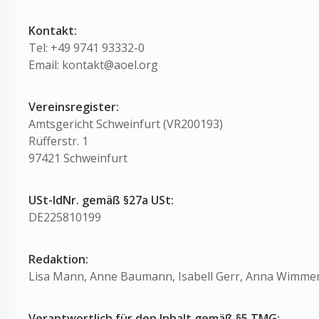
Kontakt:
Tel: +49 9741 93332-0
Email: kontakt@aoel.org
Vereinsregister:
Amtsgericht Schweinfurt (VR200193)
Rüfferstr. 1
97421 Schweinfurt
USt-IdNr.
gemäß §27a USt:
DE225810199
Redaktion:
Lisa Mann, Anne Baumann, Isabell Gerr, Anna Wimme
Verantwortlich für den Inhalt gemäß §5 TMG: