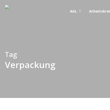
Skip
AöL
Arbeitskre
to
main
content
Tag
Verpackung