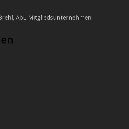
Brehl
, AöL-Mitgliedsunternehmen
ien