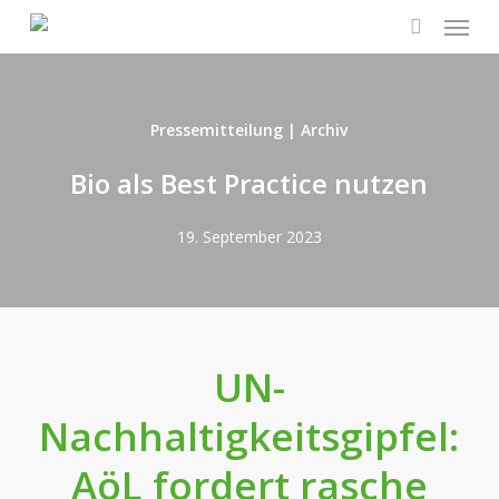
Menu
Skip
to
search
main
content
Pressemitteilung | Archiv
Bio als Best Practice nutzen
19. September 2023
UN-
Nachhaltigkeitsgipfel:
AöL fordert rasche