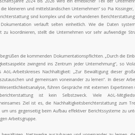
chäftsjahre 2024 bis 2026 wird ein erheblicher Teil der Unternehm
die kleineren und mittelständischen Unternehmen“ so Pia Kissinger, K
ichterstattung sind komplex und die vorhandenen Berichterstattungst
 Dokumentation verläuft selten einheitlich. Wie die Daten sys
ent zu koordinieren, stellt die Unternehmen vor sehr aufwendige St
begrüßen die kommenden Dokumentationspflichten. „Durch die Einbin
gkeitsaspekte zwingend ins Zentrum jeder Unternehmung“, so Viola
 AöL-Arbeitskreises Nachhaltigkeit: „Zur Bewältigung dieser gr
zutauschen und gemeinsam voneinander zu lernen“. In dieser Arbeit
r Wesentlichkeitsanalyse, führen Gespräche mit externen Expertinnen 
itsberichterstattung ist kein Selbstzweck. Viele AöL-Mitgl
emeinsames Ziel ist es, die Nachhaltigkeitsberichterstattung zum T
n, um uns gegenseitig beim Aufbau effektiver Berichtssysteme zu un
ngen Arbeitsgruppe.
ewältigen, Netzwerke auszubauen und voneinander zu lernen, das 