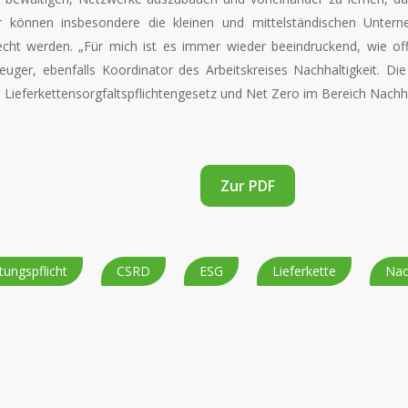
fer können insbesondere die kleinen und mittelständischen Unte
echt werden. „Für mich ist es immer wieder beeindruckend, wie off
Beuger, ebenfalls Koordinator des Arbeitskreises Nachhaltigkeit. 
ieferkettensorgfaltspflichtengesetz und Net Zero im Bereich Nachhal
Zur PDF
tungspflicht
CSRD
ESG
Lieferkette
Nac