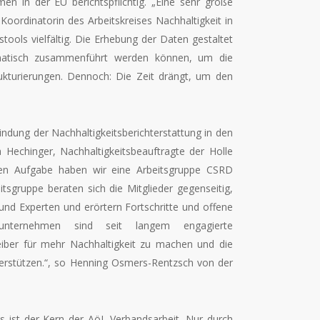
en in der EU berichtspflichtig. „Eine sehr große
oordinatorin des Arbeitskreises Nachhaltigkeit in
ools vielfältig. Die Erhebung der Daten gestaltet
tematisch zusammenführt werden können, um die
rukturierungen. Dennoch: Die Zeit drängt, um den
dung der Nachhaltigkeitsberichterstattung in den
 Hechinger, Nachhaltigkeitsbeauftragte der Holle
oßen Aufgabe haben wir eine Arbeitsgruppe CSRD
sgruppe beraten sich die Mitglieder gegenseitig,
und Experten und erörtern Fortschritte und offene
iedsunternehmen sind seit langem engagierte
reiber für mehr Nachhaltigkeit zu machen und die
terstützen.“, so Henning Osmers-Rentzsch von der
ist der Kern der AöL-Verbandsarbeit. Nur durch