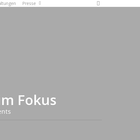
search
altungen
Presse
Mitmachen
im Fokus
nts