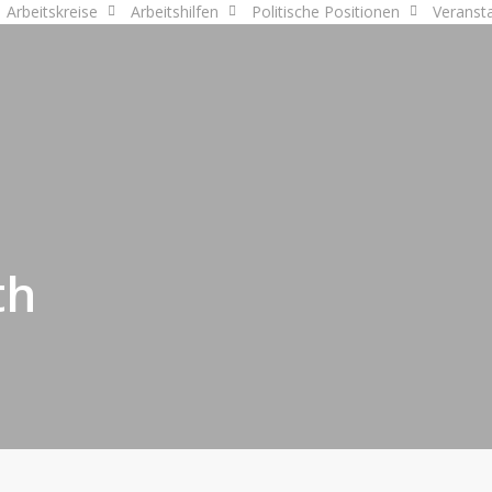
Arbeitskreise
Arbeitshilfen
Politische Positionen
Veranst
th