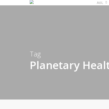
AöL
Skip
to
main
content
Tag
Planetary Heal