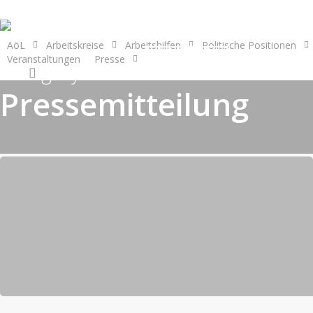
Skip
to
main
AöL
Arbeitskreise
Arbeitshilfen
Politische Positionen
Veranstaltungen
Presse
Mitmachen
content
Category
search
Pressemitteilung