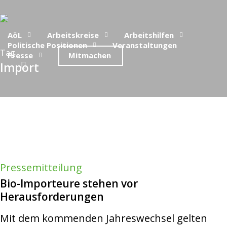
Skip
to
AöL
Arbeitskreise
Arbeitshilfen
main
Politische Positionen
Veranstaltungen
Tag
Presse
Mitmachen
content
search
Import
Pressemitteilung
Bio-Importeure stehen vor
Herausforderungen
Mit dem kommenden Jahreswechsel gelten