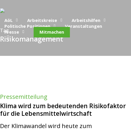
Skip
to
AöL
Arbeitskreise
Arbeitshilfen
main
Politische Positionen
Veranstaltungen
Tag
Presse
Mitmachen
content
search
Risikomanagement
Pressemitteilung
Klima wird zum bedeutenden Risikofaktor
für die Lebensmittelwirtschaft
Der Klimawandel wird heute zum